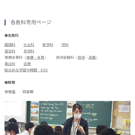
各教科専用ページ
■各教科
国語科
社会科
数学科
理科
音楽科
美術科
保健体育科（
保健・体育
） 技術家庭科（
技術
・
家庭
）
英語科
道徳
総合的な学習の時間・ESD
■教務
保健室 図書館